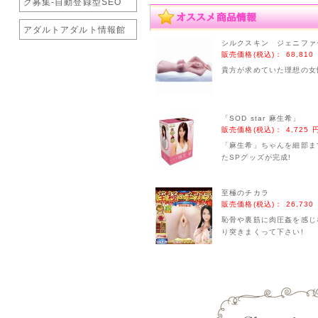
ク募集-自動登録型SEO
アダルトアダルト情報館
シルクスキン ジェニファ
販売価格(税込)：
68,810
貴方が求めていた理想の女
「SOD star 麻生希」
販売価格(税込)：
4,725 
「麻生希」ちゃんを細部ま
たSPグッズが完成!
至極のチカラ
販売価格(税込)：
26,730
恥骨や裏筋に肉圧姦を感じ
り突きまくって下さい!