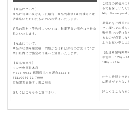
ご指定の郵便局に
らでお探しいただ
【返品について】
http://www.post.
商品に初期不良があった場合、商品到着後1週間以内に電
話連絡いただいたもののみお受けいたします。
局留めをご希望の
せ』欄へその旨を
返品の送料・手数料については、初期不良の場合は当社負
郵便局でお受け取
担といたします。
るものが必要にな
ようお願い申し上
【返金について】
商品の状態を確認後、問題がなければ銀行の営業日で3営
【配送希望時間帯
業日以内にご指定の口座へご返金いたします。
午前中・12時～1
18時～21時
【返品連絡先】
マンガ倉庫甘木店
〒838-0031 福岡県甘木市屋永4323-5
ただし時間を指定
TEL:0946-21-7666
に配達ができない
店舗運営責任者：田辺和也
詳しくはこちらを
詳しくはこちらをご覧下さい。