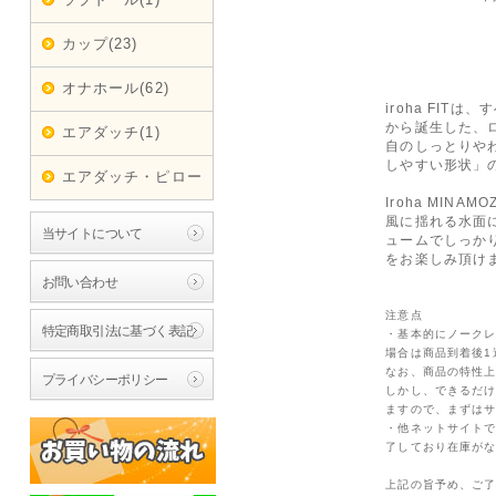
カップ(23)
オナホール(62)
iroha FIT
から誕生した、ロ
エアダッチ(1)
自のしっとりや
しやすい形状」
エアダッチ・ピロー
(1)
Iroha MINAMO
風に揺れる水面に
当サイトについて
ュームでしっか
をお楽しみ頂け
お問い合わせ
注意点
特定商取引法に基づく表記
・基本的にノーク
場合は商品到着後1
なお、商品の特性
プライバシーポリシー
しかし、できるだ
ますので、まずは
・他ネットサイト
了しており在庫が
上記の旨予め、ご