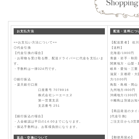
お支払方法
配送・送料につ
==お支払い方法について==
【配送業者】 佐
◎代金引換
【送料】
【代金引換の場合】
北海道/1900円
・お荷物を受け取る際、配送ドライバーに代金を支払いま
青森・岩手・秋田・
す。
関東地方・山梨・新
・手数料は一律324円です。
岐阜・愛知・三重・
滋賀・京都府・大
◎銀行振込
方/1000円
・楽天銀行口座
鳥取・島根・岡山・
口座番号 7078916
九州地方/800円
株式会社シーエーエヌ
沖縄地方/1300円
第一営業支店
※離島は別途お知
支店番号 251
【商品発送のタイ
【銀行振込の場合】
[代金引換]
・入金確認は平日の14:00までになります。
ご注文日から3営
・振込手数料は、お客様負担になります。
【郵便局留め】
返品・交換について