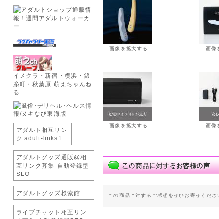
画像を拡大する
画像
イメクラ・新宿・横浜・錦
糸町・秋葉原 萌えちゃんね
る
画像を拡大する
画像
アダルト相互リン
ク adult-links1
アダルトグッズ通販@相
互リンク募集-自動登録型
SEO
アダルトグッズ検索館
この商品に対するご感想をぜひお寄せくださ
ライブチャット相互リン