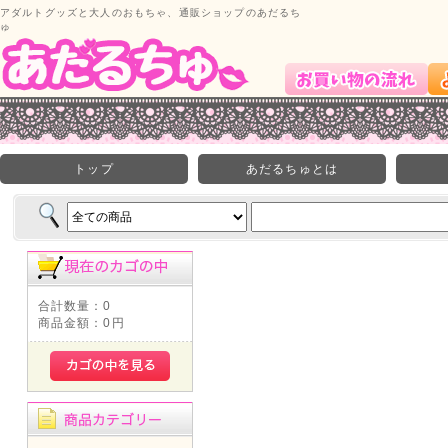
アダルトグッズと大人のおもちゃ、通販ショップのあだるち
ゅ
トップ
あだるちゅとは
合計数量：
0
商品金額：
0円